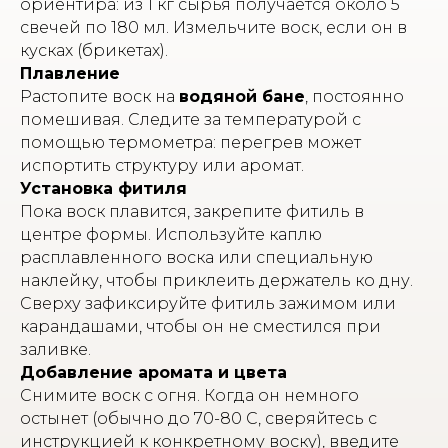
ориентира: из 1 кг сырья получается около 5
свечей по 180 мл. Измельчите воск, если он в
кусках (брикетах).
Плавление
Растопите воск на
водяной бане
, постоянно
помешивая. Следите за температурой с
помощью термометра: перегрев может
испортить структуру или аромат.
Установка фитиля
Пока воск плавится, закрепите фитиль в
центре формы. Используйте каплю
расплавленного воска или специальную
наклейку, чтобы приклеить держатель ко дну.
Сверху зафиксируйте фитиль зажимом или
карандашами, чтобы он не сместился при
заливке.
Добавление аромата и цвета
Снимите воск с огня. Когда он немного
остынет (обычно до 70-80 С, сверяйтесь с
инструкцией к конкретному воску), введите