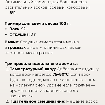
Оптимальный вариант для большинства
растительных восков (соевый, кокосовый)
—
8%
.
Пример для свечи весом 100 г:
Воск:
92 г
Отдушка:
8 г
Важно:
Отдушка измеряется именно
в
граммах
, а не в миллилитрах, так как
плотность масел разная.
Три правила идеального аромата:
Температурный ввод:
Добавляйте отдушку,
когда воск нагрет до
75–80°C
. Если воск
будет холоднее, масло не «свяжется» с ним
на молекулярном уровне; если горячее —
аромат начнет испаряться еще до
застывания.
Тщательное смешивание:
Мешайте воск с